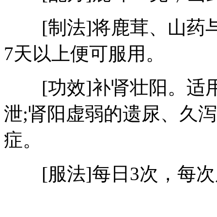
[制法]将鹿茸、山药
7天以上便可服用。
[功效]补肾壮阳。适
泄;肾阳虚弱的遗尿、久
症。
[服法]每日3次，每次服