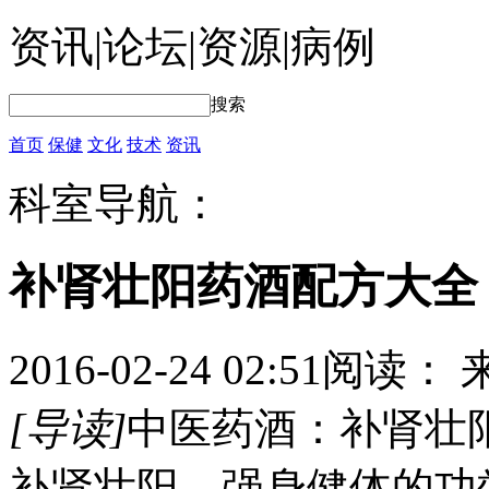
资讯
|
论坛
|
资源
|
病例
搜索
首页
保健
文化
技术
资讯
科室导航：
补肾壮阳药酒配方大全
2016-02-24 02:51
阅读：
[导读]
中医药酒：补肾壮
补肾壮阳、强身健体的功