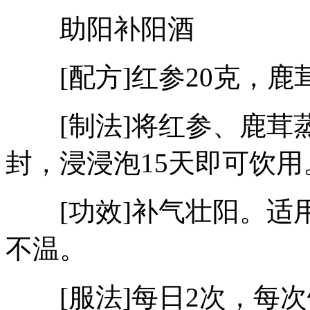
助阳补阳酒
[配方]红参20克，鹿茸
[制法]将红参、鹿茸
封，浸浸泡15天即可饮用
[功效]补气壮阳。适
不温。
[服法]每日2次，每次饮