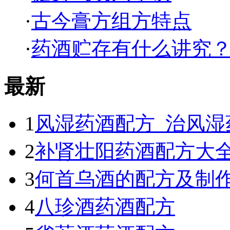
·
古今膏方组方特点
·
药酒贮存有什么讲究
最新
1
风湿药酒配方_治风湿
2
补肾壮阳药酒配方大
3
何首乌酒的配方及制
4
八珍酒药酒配方