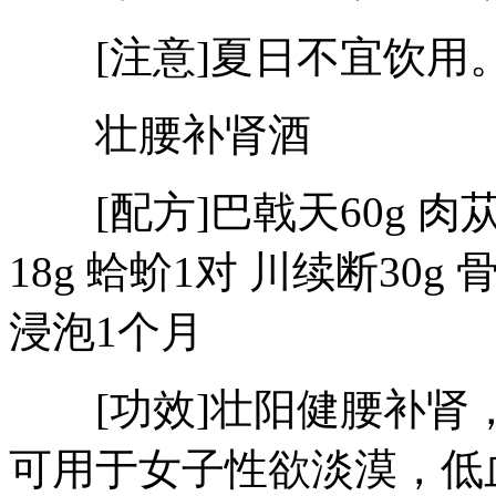
[注意]夏日不宜饮用
壮腰补肾酒
[配方]巴戟天60g 肉苁蓉4
18g 蛤蚧1对 川续断30g 骨
浸泡1个月
[功效]壮阳健腰补肾
可用于女子性欲淡漠，低血