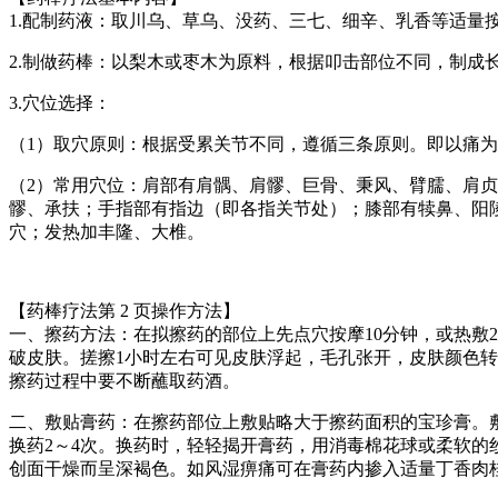
1.配制药液：取川乌、草乌、没药、三七、细辛、乳香等适量
2.制做药棒：以梨木或枣木为原料，根据叩击部位不同，制成长
3.穴位选择：
（1）取穴原则：根据受累关节不同，遵循三条原则。即以痛
（2）常用穴位：肩部有肩髃、肩髎、巨骨、秉风、臂臑、肩
髎、承扶；手指部有指边（即各指关节处）；膝部有犊鼻、阳
穴；发热加丰隆、大椎。
【药棒疗法第 2 页操作方法】
一、擦药方法：在拟擦药的部位上先点穴按摩10分钟，或热敷
破皮肤。搓擦1小时左右可见皮肤浮起，毛孔张开，皮肤颜色
擦药过程中要不断蘸取药酒。
二、敷贴膏药：在擦药部位上敷贴略大于擦药面积的宝珍膏。
换药2～4次。换药时，轻轻揭开膏药，用消毒棉花球或柔软的
创面干燥而呈深褐色。如风湿痹痛可在膏药内掺入适量丁香肉