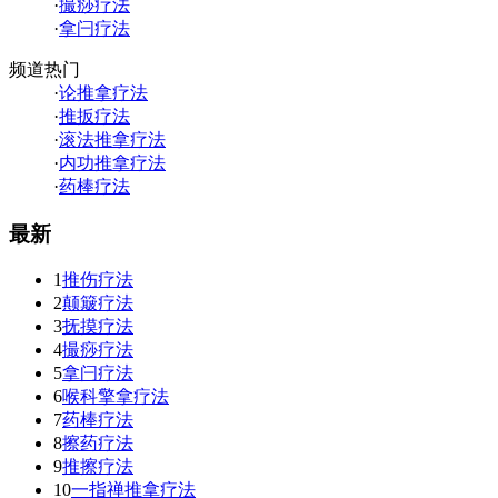
·
撮痧疗法
·
拿闩疗法
频道热门
·
论推拿疗法
·
推扳疗法
·
滚法推拿疗法
·
内功推拿疗法
·
药棒疗法
最新
1
推伤疗法
2
颠簸疗法
3
抚摸疗法
4
撮痧疗法
5
拿闩疗法
6
喉科擎拿疗法
7
药棒疗法
8
擦药疗法
9
推擦疗法
10
一指禅推拿疗法