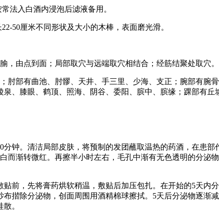
按常法入白酒内浸泡后滤液备用。
22-50厘米不同形状及大小的木棒，表面磨光滑。
为腧，由点到面；局部取穴与远端取穴相结合；经筋结聚处取穴。
贞；肘部有曲池、肘髎、天井、手三里、少海、支正；腕部有腕
陵泉、膝眼、鹤顶、照海、阴谷、委阳、膑中、膑缘；踝部有丘
20分钟。清洁局部皮肤，将预制的发团蘸取温热的药酒，在患部
转白而渐转微红。再擦半小时左右，毛孔中渐有无色透明的分泌
敷贴前，先将膏药烘软稍温，敷贴后加压包扎。在开始的5天内
纱布揩除分泌物，创面周围用酒精棉球擦拭。5天后分泌物逐渐减
桂散。