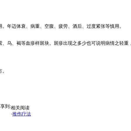
用。年迈体衰、病重、空腹、疲劳、酒后、过度紧张等慎用。
紫、乌、褐等血疹样斑块。斑疹出现之多少也可说明病情之轻重
方。
享到:
相关阅读
·
推伤疗法