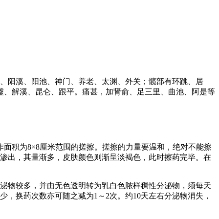
骨、阳溪、阳池、神门、养老、太渊、外关；髋部有环跳、居
墟、解溪、昆仑、跟平。痛甚，加肾俞、足三里、曲池、阿是等
作面积为8×8厘米范围的搓擦。搓擦的力量要温和，绝对不能擦
物渗出，其量渐多，皮肤颜色则渐呈淡褐色，此时擦药完毕。在
分泌物较多，并由无色透明转为乳白色脓样稠性分泌物，须每天
少，换药次数亦可随之减为1～2次。约10天左右分泌物消失，