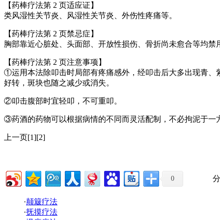
【药棒疗法第 2 页适应证】
类风湿性关节炎、风湿性关节炎、外伤性疼痛等。
【药棒疗法第 2 页禁忌症】
胸部靠近心脏处、头面部、开放性损伤、骨折尚未愈合等均禁
【药棒疗法第 2 页注意事项】
①运用本法除叩击时局部有疼痛感外，经叩击后大多出现青、
好转，斑块也随之减少或消失。
②叩击腹部时宜轻叩，不可重叩。
③药酒的药物可以根据病情的不同而灵活配制，不必拘泥于一
上一页[1][2]
分
0
·
颠簸疗法
·
抚摸疗法