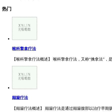
热门
喉科擎拿疗法
【喉科擎拿疗法概述】 喉科擎拿疗法，又称“擒拿法”，是通
颠簸疗法
【颠簸疗法概述】 颠簸疗法是通过颠簸腹部以治疗早期肠扭