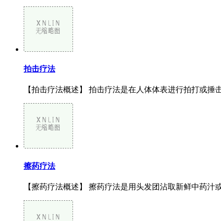
拍击疗法
【拍击疗法概述】 拍击疗法是在人体体表进行拍打或捶击以
擦药疗法
【擦药疗法概述】 擦药疗法是用头发团沾取新鲜中药汁或药