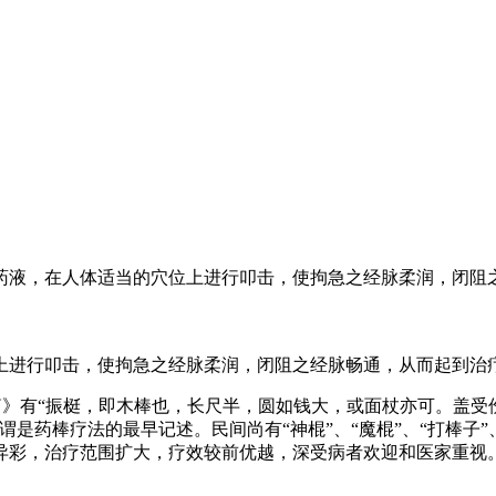
药液，在人体适当的穴位上进行叩击，使拘急之经脉柔润，闭阻之经
上进行叩击，使拘急之经脉柔润，闭阻之经脉畅通，从而起到治
治法篇》有“振梃，即木棒也，长尺半，圆如钱大，或面杖亦可。盖
是药棒疗法的最早记述。民间尚有“神棍”、“魔棍”、“打棒子
异彩，治疗范围扩大，疗效较前优越，深受病者欢迎和医家重视