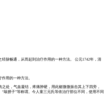
脉畅通，从而起到治疗作用的一种方法。 公元1742年，清
疗作用的一种方法。
受伤之处，气血凝结，疼痛肿硬，用此梃微微振击其上下四旁，
”、“敲膀子”等称谓。今人童三元氏等依治疗部位不同，使用不同
。