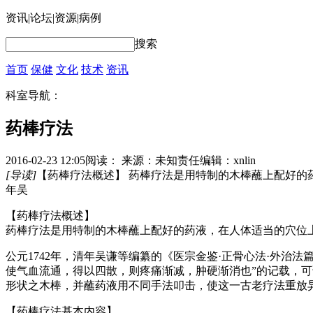
资讯
|
论坛
|
资源
|
病例
搜索
首页
保健
文化
技术
资讯
科室导航：
药棒疗法
2016-02-23 12:05
阅读：
来源：未知
责任编辑：xnlin
[导读]
【药棒疗法概述】 药棒疗法是用特制的木棒蘸上配好的
年吴
【药棒疗法概述】
药棒疗法是用特制的木棒蘸上配好的药液，在人体适当的穴位
公元1742年，清年吴谦等编纂的《医宗金鉴·正骨心法·外
使气血流通，得以四散，则疼痛渐减，肿硬渐消也”的记载，可谓
形状之木棒，并蘸药液用不同手法叩击，使这一古老疗法重放
【药棒疗法基本内容】