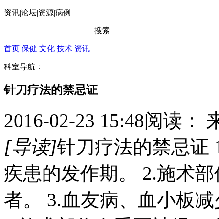
资讯
|
论坛
|
资源
|
病例
搜索
首页
保健
文化
技术
资讯
科室导航：
针刀疗法的禁忌证
2016-02-23 15:48
阅读：
[导读]
针刀疗法的禁忌证 
疾患的发作期。 2.施术
者。 3.血友病、血小板